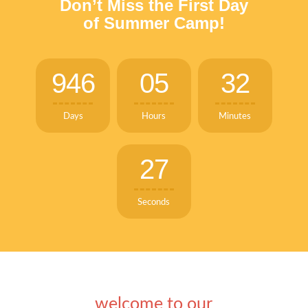
Don’t Miss the First Day
of Summer Camp!
9
4
6
0
5
3
2
Days
Hours
Minutes
2
8
Seconds
welcome to our