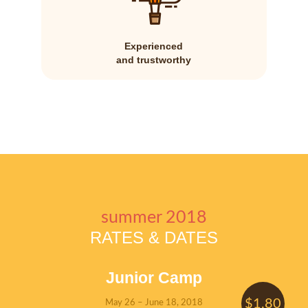
Experienced
and trustworthy
summer 2018
RATES & DATES
Junior Camp
$1,80
May 26 – June 18, 2018