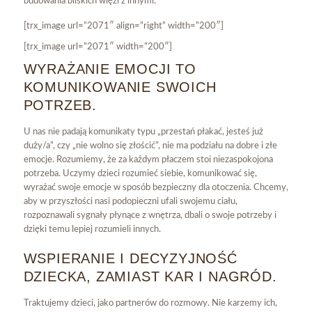
budowania bliskich więzi z innymi.
[trx_image url=”2071″ align=”right” width=”200″]
[trx_image url=”2071″ width=”200″]
WYRAŻANIE EMOCJI TO
KOMUNIKOWANIE SWOICH
POTRZEB.
U nas nie padają komunikaty typu „przestań płakać, jesteś już
duży/a”, czy „nie wolno się złościć”, nie ma podziału na dobre i złe
emocje. Rozumiemy, że za każdym płaczem stoi niezaspokojona
potrzeba. Uczymy dzieci rozumieć siebie, komunikować się,
wyrażać swoje emocje w sposób bezpieczny dla otoczenia. Chcemy,
aby w przyszłości nasi podopieczni ufali swojemu ciału,
rozpoznawali sygnały płynące z wnętrza, dbali o swoje potrzeby i
dzięki temu lepiej rozumieli innych.
WSPIERANIE I DECYZYJNOŚĆ
DZIECKA, ZAMIAST KAR I NAGRÓD.
Traktujemy dzieci, jako partnerów do rozmowy. Nie karzemy ich,