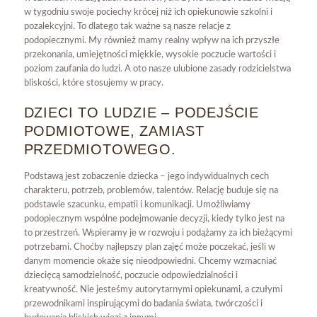
w tygodniu swoje pociechy krócej niż ich opiekunowie szkolni i
pozalekcyjni. To dlatego tak ważne są nasze relacje z
podopiecznymi. My również mamy realny wpływ na ich przyszłe
przekonania, umiejętności miękkie, wysokie poczucie wartości i
poziom zaufania do ludzi. A oto nasze ulubione zasady rodzicielstwa
bliskości, które stosujemy w pracy.
DZIECI TO LUDZIE – PODEJŚCIE
PODMIOTOWE, ZAMIAST
PRZEDMIOTOWEGO.
Podstawą jest zobaczenie dziecka – jego indywidualnych cech
charakteru, potrzeb, problemów, talentów. Relację buduje się na
podstawie szacunku, empatii i komunikacji. Umożliwiamy
podopiecznym wspólne podejmowanie decyzji, kiedy tylko jest na
to przestrzeń. Wspieramy je w rozwoju i podążamy za ich bieżącymi
potrzebami. Choćby najlepszy plan zajęć może poczekać, jeśli w
danym momencie okaże się nieodpowiedni. Chcemy wzmacniać
dziecięcą samodzielność, poczucie odpowiedzialności i
kreatywność. Nie jesteśmy autorytarnymi opiekunami, a czułymi
przewodnikami inspirującymi do badania świata, twórczości i