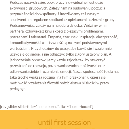
Podczas naszych zajęć obok pracy indywidualnej jest dużo
aktywności grupowych. Zależy nam na budowaniu poczucia
przynależności do wspólnoty. Umożliwiamy też naszym
absolwentom regularne spotkania z opiekunami i dziećmi z grupy.
Podsumowując, zależy nam na dobru dziecka. Widzimy w nim
partnera, człowieka z krwi i kości z bieżącymi problemami,
potrzebami i talentami. Empatia, szacunek, inspiracja, elastyczność,
komunikatywność i asertywność są naszymi podstawowymi
wartościami. Przychodzimy do pracy, aby bawić się i wzajemnie
uczyć się od siebie, a nie odhaczyć tylko z góry ustalony plan. A
jednocześnie opracowujemy każde zajęcia tak, by stworzyć
przestrzeń do rozwoju, poznawania swoich możliwości oraz
odkrywania siebie i rozumienia emocji. Nasza społeczność to dla nas
taka trochę większa rodzina i na tym przekonaniu opiera się
możliwość przełożenia filozofii rodzicielstwa bliskości w pracy
pedagoga.
[rev_slider slidertitle=”home boxed” alias=”home-boxed”]
until first session