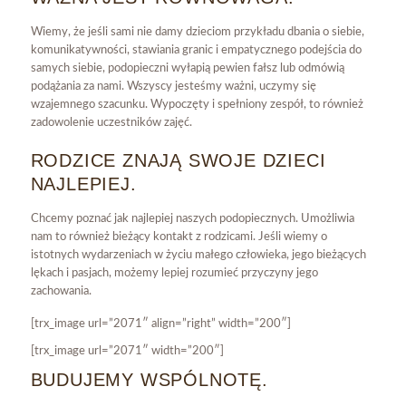
Wiemy, że jeśli sami nie damy dzieciom przykładu dbania o siebie,
komunikatywności, stawiania granic i empatycznego podejścia do
samych siebie, podopieczni wyłapią pewien fałsz lub odmówią
podążania za nami. Wszyscy jesteśmy ważni, uczymy się
wzajemnego szacunku. Wypoczęty i spełniony zespół, to również
zadowolenie uczestników zajęć.
RODZICE ZNAJĄ SWOJE DZIECI
NAJLEPIEJ.
Chcemy poznać jak najlepiej naszych podopiecznych. Umożliwia
nam to również bieżący kontakt z rodzicami. Jeśli wiemy o
istotnych wydarzeniach w życiu małego człowieka, jego bieżących
lękach i pasjach, możemy lepiej rozumieć przyczyny jego
zachowania.
[trx_image url=”2071″ align=”right” width=”200″]
[trx_image url=”2071″ width=”200″]
BUDUJEMY WSPÓLNOTĘ.