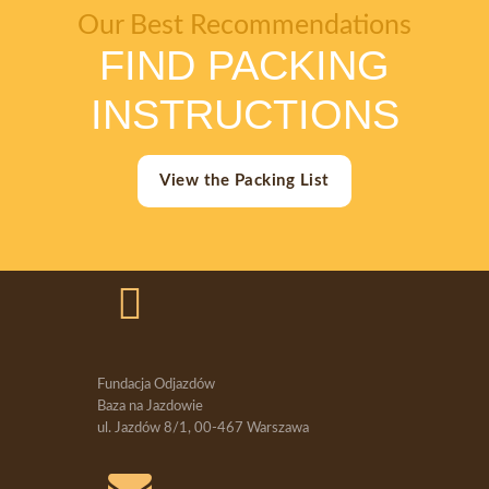
Our Best Recommendations
FIND PACKING
INSTRUCTIONS
View the Packing List
Fundacja Odjazdów
Baza na Jazdowie
ul. Jazdów 8/1, 00-467 Warszawa