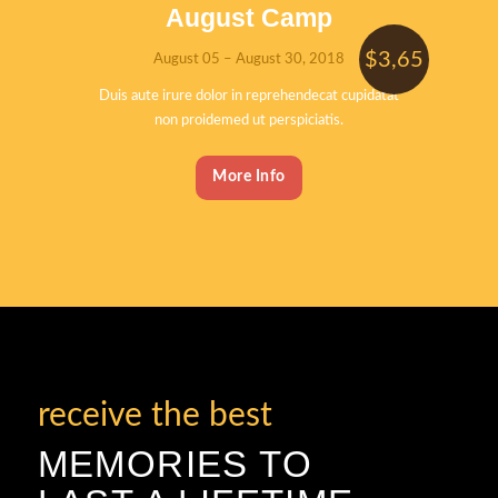
August Camp
$3,65
August 05 – August 30, 2018
Duis aute irure dolor in reprehendecat cupidatat
non proidemed ut perspiciatis.
0
More Info
receive the best
MEMORIES TO