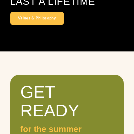
LAST A LIFETIME
Values & Philosophy
GET
READY
for the summer