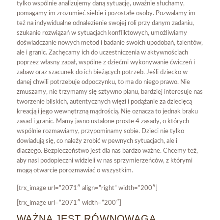
tylko wspólnie analizujemy daną sytuację, uważnie słuchamy,
pomagamy im zrozumieć siebie i pozostałe osoby. Pozwalamy im
też na indywidualne odnalezienie swojej roli przy danym zadaniu,
szukanie rozwiązań w sytuacjach konfliktowych, umożliwiamy
doświadczanie nowych metod i badanie swoich upodobań, talentów,
ale i granic. Zachęcamy ich do uczestniczenia w aktywnościach
poprzez własny zapał, wspólne z dziećmi wykonywanie ćwiczeń i
zabaw oraz szacunek do ich bieżących potrzeb. Jeśli dziecko w
danej chwili potrzebuje odpoczynku, to ma do niego prawo. Nie
zmuszamy, nie trzymamy się sztywno planu, bardziej interesuje nas
tworzenie bliskich, autentycznych więzi i podążanie za dziecięcą
kreacją i jego wewnętrzną mądrością. Nie oznacza to jednak braku
zasad i granic. Mamy jasno ustalone proste 4 zasady, o których
wspólnie rozmawiamy, przypominamy sobie. Dzieci nie tylko
dowiadują się, co należy zrobić w pewnych sytuacjach, ale i
dlaczego. Bezpieczeństwo jest dla nas bardzo ważne. Chcemy też,
aby nasi podopieczni widzieli w nas sprzymierzeńców, z którymi
mogą otwarcie porozmawiać o wszystkim.
[trx_image url=”2071″ align=”right” width=”200″]
[trx_image url=”2071″ width=”200″]
WAŻNA JEST RÓWNOWAGA.