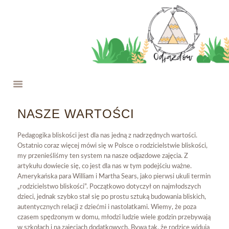
O NAS
W ROKU SZKOLNYM
WYPRAWY
FERIE NA JAZDOWIE
PROJEKTY
OFERTA
NASZE WARTOŚCI
WESPRZYJ NAS
KONTAKT
Pedagogika bliskości jest dla nas jedną z nadrzędnych wartości.
Ostatnio coraz więcej mówi się w Polsce o rodzicielstwie bliskości,
my przenieśliśmy ten system na nasze odjazdowe zajęcia. Z
artykułu dowiecie się, co jest dla nas w tym podejściu ważne.
Amerykańska para William i Martha Sears, jako pierwsi ukuli termin
„rodzicielstwo bliskości”. Początkowo dotyczył on najmłodszych
dzieci, jednak szybko stał się po prostu sztuką budowania bliskich,
autentycznych relacji z dziećmi i nastolatkami. Wiemy, że poza
czasem spędzonym w domu, młodzi ludzie wiele godzin przebywają
w szkołach i na zajęciach dodatkowych. Bywa tak, że rodzice widują