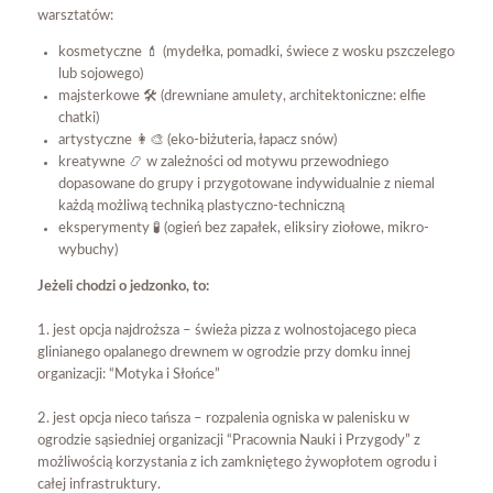
warsztatów:
kosmetyczne 💄 (mydełka, pomadki, świece z wosku pszczelego
lub sojowego)
majsterkowe 🛠 (drewniane amulety, architektoniczne: elfie
chatki)
artystyczne 👩‍🎨 (eko-biżuteria, łapacz snów)
kreatywne 📿 w zależności od motywu przewodniego
dopasowane do grupy i przygotowane indywidualnie z niemal
każdą możliwą techniką plastyczno-techniczną
eksperymenty 🧪 (ogień bez zapałek, eliksiry ziołowe, mikro-
wybuchy)
Jeżeli chodzi o jedzonko, to:
1. jest opcja najdroższa – świeża pizza z wolnostojacego pieca
glinianego opalanego drewnem w ogrodzie przy domku innej
organizacji: “Motyka i Słońce”
2. jest opcja nieco tańsza – rozpalenia ogniska w palenisku w
ogrodzie sąsiedniej organizacji “Pracownia Nauki i Przygody” z
możliwością korzystania z ich zamkniętego żywopłotem ogrodu i
całej infrastruktury.