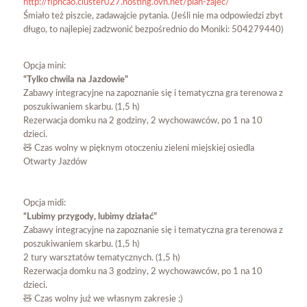
http://flpncao.cluster027.hosting.ovh.net/plan-zajec/
Śmiało też piszcie, zadawajcie pytania. (Jeśli nie ma odpowiedzi zbyt
długo, to najlepiej zadzwonić bezpośrednio do Moniki: 504279440)
Opcja mini:
“Tylko chwila na Jazdowie”
Zabawy integracyjne na zapoznanie się i tematyczna gra terenowa z
poszukiwaniem skarbu. (1,5 h)
Rezerwacja domku na 2 godziny, 2 wychowawców, po 1 na 10
dzieci.
🧸 Czas wolny w pięknym otoczeniu zieleni miejskiej osiedla
Otwarty Jazdów
Opcja midi:
“Lubimy przygody, lubimy działać”
Zabawy integracyjne na zapoznanie się i tematyczna gra terenowa z
poszukiwaniem skarbu. (1,5 h)
2 tury warsztatów tematycznych. (1,5 h)
Rezerwacja domku na 3 godziny, 2 wychowawców, po 1 na 10
dzieci.
🧸 Czas wolny już we własnym zakresie ;)