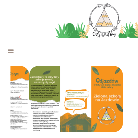
O NAS
W ROKU SZKOLNYM
WYPRAWY
FERIE NA JAZDOWIE
PROJEKTY
OFERTA
WESPRZYJ NAS
KONTAKT