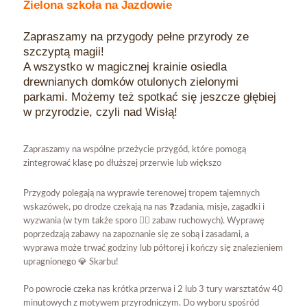
Zielona szkoła na Jazdowie
Zapraszamy na przygody pełne przyrody ze
szczyptą magii!
A wszystko w magicznej krainie osiedla
drewnianych domków otulonych zielonymi
parkami. Możemy też spotkać się jeszcze głębiej
w przyrodzie, czyli nad Wisłą!
Zapraszamy na wspólne przeżycie przygód, które pomogą
zintegrować klasę po dłuższej przerwie lub większo
Przygody polegają na wyprawie terenowej tropem tajemnych
wskazówek, po drodze czekają na nas ❓zadania, misje, zagadki i
wyzwania (w tym także sporo 🏃‍♀ zabaw ruchowych). Wyprawę
poprzedzają zabawy na zapoznanie się ze sobą i zasadami, a
wyprawa może trwać godziny lub półtorej i kończy się znalezieniem
upragnionego 💎 Skarbu!
Po powrocie czeka nas krótka przerwa i 2 lub 3 tury warsztatów 40
minutowych z motywem przyrodniczym. Do wyboru spośród