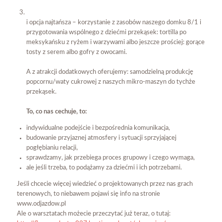
i opcja najtańsza – korzystanie z zasobów naszego domku 8/1 i
przygotowania wspólnego z dziećmi przekąsek: tortilla po
meksykańsku z ryżem i warzywami albo jeszcze prościej: gorące
tosty z serem albo gofry z owocami.
A z atrakcji dodatkowych oferujemy: samodzielną produkcję
popcornu/waty cukrowej z naszych mikro-maszyn do tychże
przekąsek.
To, co nas cechuje, to:
indywidualne podejście i bezpośrednia komunikacja,
budowanie przyjaznej atmosfery i sytuacji sprzyjającej
pogłębianiu relacji,
sprawdzamy, jak przebiega proces grupowy i czego wymaga,
ale jeśli trzeba, to podążamy za dziećmi i ich potrzebami.
Jeśli chcecie więcej wiedzieć o projektowanych przez nas grach
terenowych, to niebawem pojawi się info na stronie
www.odjazdow.pl
Ale o warsztatach możecie przeczytać już teraz, o tutaj: