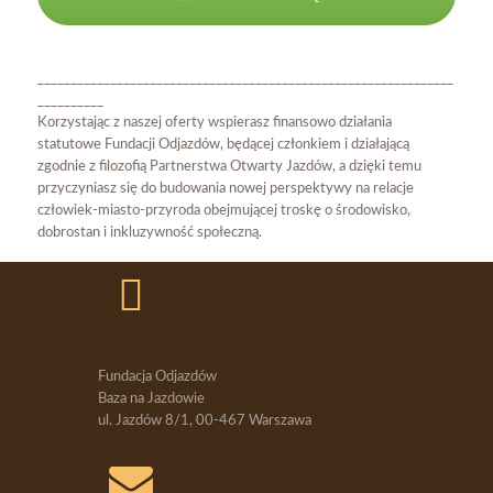
_______________________________________________________________
__________
Korzystając z naszej oferty wspierasz finansowo działania
statutowe Fundacji Odjazdów, będącej członkiem i działającą
zgodnie z filozofią Partnerstwa Otwarty Jazdów, a dzięki temu
przyczyniasz się do budowania nowej perspektywy na relacje
człowiek-miasto-przyroda obejmującej troskę o środowisko,
dobrostan i inkluzywność społeczną.
Fundacja Odjazdów
Baza na Jazdowie
ul. Jazdów 8/1, 00-467 Warszawa